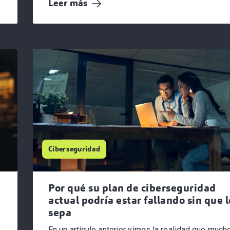
Leer más
se han convertido...
Ciberseguridad
Por qué su plan de ciberseguridad
actual podría estar fallando sin que l
sepa
En un artículo anterior vimos la realidad que much