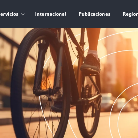
ervicios
Internacional
Publicaciones
Regio
submenu for Nosotros
Show submenu for Servicios