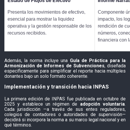
Estado de Flujos de Efectivo
Informe Narrat
Presenta los movimientos de efectivo,
Componente úni
esencial para mostrar la liquidez
impacto, los lo
operativa y la gestión responsable de los
rendición de cu
recursos recibidos.
números, conec
financiera con l
Además, la norma incluye una
Guía de Práctica para la
Armonización de Informes de Subvenciones
, diseñada
específicamente para simplificar el reporte hacia múltiples
donantes bajo un solo formato coherente.
Implementación y transición hacia INPAS
La primera edición de INPAS fue publicada en octubre de
2025 y establece un régimen de
adopción voluntaria
.
Cada jurisdicción —a través de sus entes reguladores,
colegios de contadores o autoridades de supervisión—
decidirá si incorpora la norma a su marco legal nacional y en
qué términos.